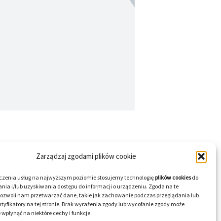
Zarządzaj zgodami plików cookie
czenia usług na najwyższym poziomie stosujemy technologię
plików cookies
do
ia i/lub uzyskiwania dostępu do informacji o urządzeniu. Zgoda na te
pozwoli nam przetwarzać dane, takie jak zachowanie podczas przeglądania lub
tyfikatory na tej stronie. Brak wyrażenia zgody lub wycofanie zgody może
 wpłynąć na niektóre cechy i funkcje.