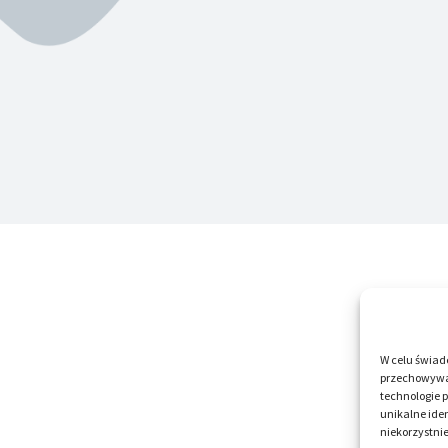
W celu świad
przechowywan
technologie 
unikalne iden
niekorzystnie