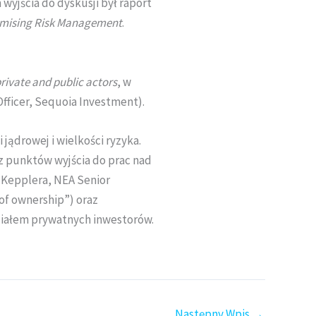
 wyjścia do dyskusji był raport
timising Risk Management
.
rivate and public actors
, w
Officer, Sequoia Investment).
ądrowej i wielkości ryzyka.
 punktów wyjścia do prac nad
 Kepplera, NEA Senior
of ownership”) oraz
ziałem prywatnych inwestorów.
Następny Wpis
→