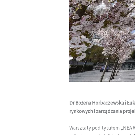
Dr Bożena Horbaczewska i Łuka
rynkowych i zarządzania proj
Warsztaty pod tytułem „NEA W