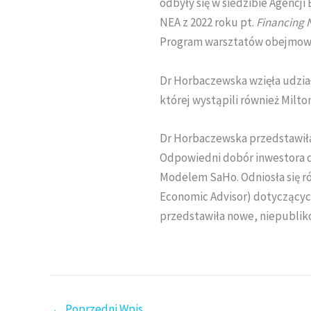
odbyły się w siedzibie Agencji
NEA z 2022 roku pt.
Financing 
Program warsztatów obejmował
Dr Horbaczewska wzięła udział
której wystąpili również Milto
Dr Horbaczewska przedstawiła 
Odpowiedni dobór inwestora d
Modelem SaHo. Odniosła się r
Economic Advisor) dotyczącyc
przedstawiła nowe, niepublik
←
Poprzedni Wpis