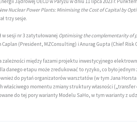
 Energii Jądrowej OECD w Paryżu w dniu 11 lipca 2023 r. Punktem
New Nuclear Power Plants: Minimising the Cost of Capital by Op
 trzy sesje.
 w sesji nr 3 zatytułowanej
Optimising the complementarity of p
n Caplan (President, MZConsulting) i Anurag Gupta (Chief Risk 
zależności między fazami projektu inwestycyjnego elektrowni j
la danego etapu może zredukować to ryzyko, co było jednym z
ównież do pytań organizatorów warsztatów (w tym Jana Horsta
h właściwego momentu zmiany struktury własności („transfer 
owane do tej pory warianty Modelu SaHo, w tym warianty z ud