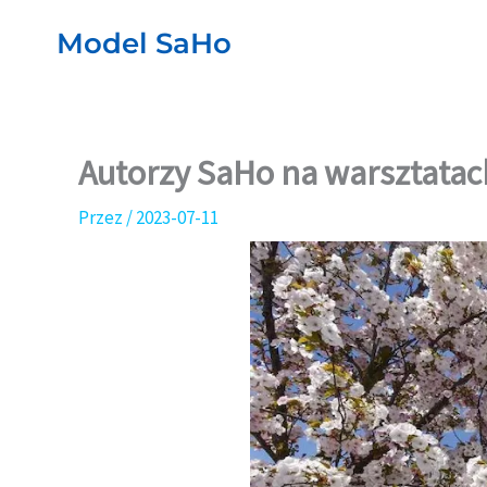
Przejdź
Model SaHo
do
treści
Autorzy SaHo na warsztata
Przez
/
2023-07-11