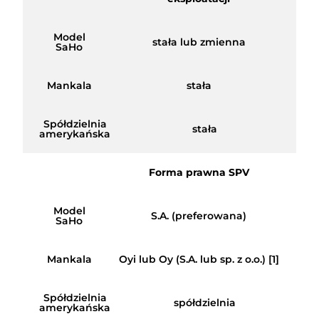
Model
stała lub zmienna
SaHo
Mankala
stała
Spółdzielnia
stała
amerykańska
Forma prawna SPV
Model
S.A. (preferowana)
SaHo
Mankala
Oyi lub Oy (S.A. lub sp. z o.o.) [1]
Spółdzielnia
spółdzielnia
amerykańska