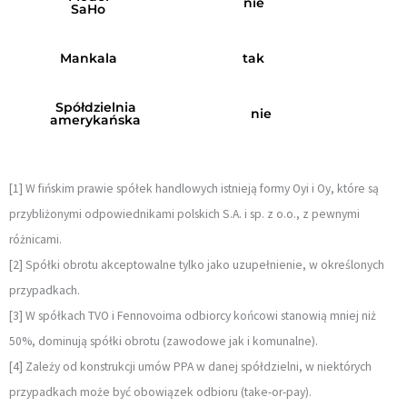
nie
SaHo
Mankala
tak
Spółdzielnia
nie
amerykańska
[1] W fińskim prawie spółek handlowych istnieją formy Oyi i Oy, które są
przybliżonymi odpowiednikami polskich S.A. i sp. z o.o., z pewnymi
różnicami.
[2] Spółki obrotu akceptowalne tylko jako uzupełnienie, w określonych
przypadkach.
[3] W spółkach TVO i Fennovoima odbiorcy końcowi stanowią mniej niż
50%, dominują spółki obrotu (zawodowe jak i komunalne).
[4] Zależy od konstrukcji umów PPA w danej spółdzielni, w niektórych
przypadkach może być obowiązek odbioru (take-or-pay).