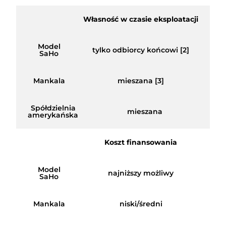
Własność w czasie eksploatacji
Model
tylko odbiorcy końcowi [2]
SaHo
Mankala
mieszana [3]
Spółdzielnia
mieszana
amerykańska
Koszt finansowania
Model
najniższy możliwy
SaHo
Mankala
niski/średni