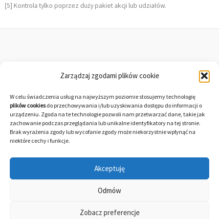
[5] Kontrola tylko poprzez duży pakiet akcji lub udziałów.
Linkedin
Twitter
Zarządzaj zgodami plików cookie
Polityka prywatności i pliki cookies
W celu świadczenia usług na najwyższym poziomie stosujemy technologię
plików cookies
do przechowywania i/lub uzyskiwania dostępu do informacji o
Spis grafiki
urządzeniu. Zgoda na te technologie pozwoli nam przetwarzać dane, takie jak
zachowanie podczas przeglądania lub unikalne identyfikatory na tej stronie.
Brak wyrażenia zgody lub wycofanie zgody może niekorzystnie wpłynąć na
niektóre cechy i funkcje.
Copyright © 2026 Bożena Horbaczewska, PhD & Łukasz Sawicki,
Akceptuję
MSc | Powered by
Motyw Astra WordPress
Odmów
Informacje zawarte na niniejszej stronie internetowej nie
Zobacz preferencje
stanowią oficjalnego stanowiska instytucji, w których zatrudnieni