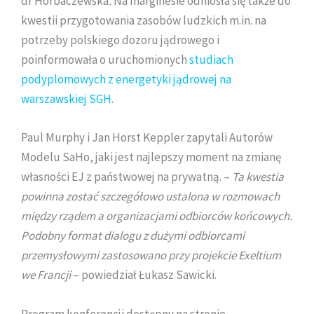
dr Horbaczewska
.
Na marginesie odniosła się także do
kwestii przygotowania zasobów ludzkich m.in. na
potrzeby polskiego dozoru jądrowego i
poinformowała o uruchomionych
studiach
podyplomowych z energetyki jądrowej na
warszawskiej SGH
.
Paul Murphy i Jan Horst Keppler zapytali Autorów
Modelu SaHo, jaki jest najlepszy moment na zmianę
własności EJ z państwowej na prywatną. –
Ta kwestia
powinna zostać szczegółowo ustalona w rozmowach
między rządem a organizacjami odbiorców końcowych.
Podobny format dialogu z dużymi odbiorcami
przemysłowymi zastosowano przy projekcie Exeltium
we Francji
– powiedział Łukasz Sawicki.
Program konferencji dostępny na stronie