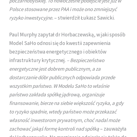
poczarnobylskiej.
To nowoczesne podejście jest już w
Polsce stosowane przez PAA i może ono zmniejszyć
ryzyko inwestycyjne.
– stwierdził Łukasz Sawicki.
Paul Murphy zapytał dr Horbaczewską, w jaki sposób
Model SaHo odnosi się do kwestii zapewnienia
bezpieczeństwa energetycznego i obiektów
infrastruktury krytycznej.
– Bezpieczeństwo
energetyczne jest dobrem publicznym, a za
dostarczanie dóbr publicznych odpowiada przede
wszystkim państwo. W Modelu SaHo to właśnie
państwo zakłada spółkę jądrową, organizuje
finansowanie, bierze na siebie większość ryzyka, a gdy
to ryzyko spadnie, wtedy państwo może przekazać
własność inwestorom prywatnym, choć nadal może
zachować jakąś formę kontroli nad spółką
– zauważyła