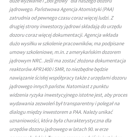
duże wyzwanie i „ból głowy” dla naszego dozoru
jądrowego. Państwowa Agencja Atomistyki (PAA)
zatrudnia od pewnego czasu coraz więcej ludzi. Z
drugiej strony inwestorzy jądrowi składają do urzędu
dozoru coraz więcej dokumentacji. Agencja wkłada
dużo wysiłku w szkolenie pracowników, ma podpisane
umowy szkoleniowe, m.in. z amerykańskim dozorem
jądrowym NRC. Jeśli ma zostać złożona dokumentacja
reaktorów APR1400 i SMR, to niezbędne będzie
nawiązanie ścisłej współpracy także z urzędami dozoru
jądrowego innych państw. Natomiast z punktu
widzenia ryzyka inwestycyjnego istotne jest, aby proces
wydawania zezwoleń był transparentny i polegał na
dialogu między inwestorem a PAA. Należy unikać
uznaniowości, która była charakterystyczna dla
urzędów dozoru jądrowego w latach 90. w erze