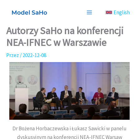
Przejdź
Model SaHo
English
do
treści
Autorzy SaHo na konferencji
NEA-IFNEC w Warszawie
Przez
/
2022-12-08
Dr Bożena Horbaczewska i Łukasz Sawicki w panelu
dyskusyjnym na konferencji NEA-IFNEC Warsaw