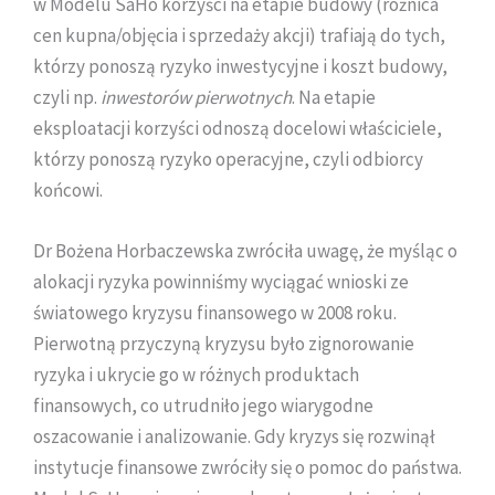
w Modelu SaHo korzyści na etapie budowy (różnica
cen kupna/objęcia i sprzedaży akcji) trafiają do tych,
którzy ponoszą ryzyko inwestycyjne i koszt budowy,
czyli np.
inwestorów pierwotnych
. Na etapie
eksploatacji korzyści odnoszą docelowi właściciele,
którzy ponoszą ryzyko operacyjne, czyli odbiorcy
końcowi.
Dr Bożena Horbaczewska zwróciła uwagę, że myśląc o
alokacji ryzyka powinniśmy wyciągać wnioski ze
światowego kryzysu finansowego w 2008 roku.
Pierwotną przyczyną kryzysu było zignorowanie
ryzyka i ukrycie go w różnych produktach
finansowych, co utrudniło jego wiarygodne
oszacowanie i analizowanie. Gdy kryzys się rozwinął
instytucje finansowe zwróciły się o pomoc do państwa.