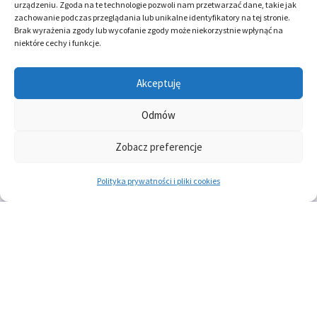
urządzeniu. Zgoda na te technologie pozwoli nam przetwarzać dane, takie jak
zachowanie podczas przeglądania lub unikalne identyfikatory na tej stronie.
Następny Wpis
→
Brak wyrażenia zgody lub wycofanie zgody może niekorzystnie wpłynąć na
niektóre cechy i funkcje.
Akceptuję
Linkedin
Twitter
Odmów
Polityka prywatności i pliki cookies
Zobacz preferencje
Spis grafiki
Polityka prywatności i pliki cookies
Copyright © 2026 Bożena Horbaczewska, PhD & Łukasz Sawicki,
MSc | Powered by
Motyw Astra WordPress
Informacje zawarte na niniejszej stronie internetowej nie
stanowią oficjalnego stanowiska instytucji, w których zatrudnieni